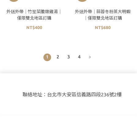
外送外帶｜竹笙菜膽燉雞湯｜
外送外帶｜蒜蓉冬粉蒸大明蝦
僅限雙北地區訂購
｜僅限雙北地區訂購
NT$400
NT$680
1
2
3
4
聯絡地址：台北市大安區信義路四段236號2樓