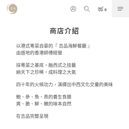
商店介紹
以港式粵菜自豪的『
吉品海鮮餐廳
』
由道地的香港師傅經營
採粵菜之基底，融西式之技藝
納天下之珍稀，成料理之大氣
四十年的火候功力，演繹出中西文化交彙的美味
鮑、參、魚、燕的養生食膳
爽、脆、鮮、嫩的味本自然
在吉品完整呈現