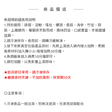
商品描述
魚翅佛跳牆食用說明
1.特別選用：排翅、活鮑、瑤柱、螺頭、香菇、海參、竹笙、蹄
筋、土雞腿肉、蘿蔔排烹製而成、風味四溢、口感豐富、亦是圍爐
佳餚。
2.請冷凍保存。食用前、請轉冷藏解凍。
3.接下來將真空包裝產品拆封、先將上湯放入鍋內慢火加熱、煮開
後將材料加入轉小火-慢慢加熱30分鐘。
4.魚燜最後放入再煮10分鐘即可。
5.請勿加醋、以免影響上湯原味。
★如非即日享用，請冷凍保存
★嚴選食材烹調，不加防腐劑，保質期30天
◎注意事項：
1.冷凍食品一經出貨，恕無法退貨，兄弟見諒與配合