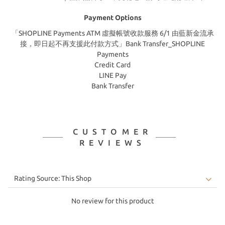
Payment Options
「SHOPLINE Payments ATM 虛擬帳號收款服務 6/1 由藍新金流承
接，即日起不再支援此付款方式」Bank Transfer_SHOPLINE
Payments
Credit Card
LINE Pay
Bank Transfer
CUSTOMER
REVIEWS
No review for this product