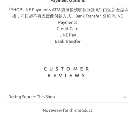
Payment Options
「SHOPLINE Payments ATM 虛擬帳號收款服務 6/1 由藍新金流承
接，即日起不再支援此付款方式」Bank Transfer_SHOPLINE
Payments
Credit Card
LINE Pay
Bank Transfer
CUSTOMER
REVIEWS
No review for this product