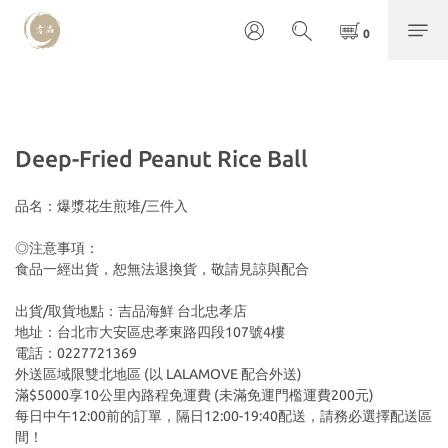
Deep-Fried Peanut Rice Ball
品名：爆漿花生煎堆/三件入
◎注意事項：
食品一經出貨，恕無法退換貨，敬請見諒與配合 
出貨/取貨地點：吉品海鮮 台北忠孝店
地址：台北市大安區忠孝東路四段107號4樓
電話：0227721369
外送區域限雙北地區 (以 LALAMOVE 配合外送)
滿$5000享10公里內路程免運費 (未滿免運門檻運費200元)
每日中午12:00前的訂單，隔日12:00-19:40配送，請務必選擇配送區
間！